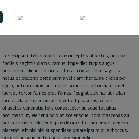
Lorem ipsum tellus mattis diam inceptos at lectus, arcu hac
facilisis sagittis diam vivamus, imperdiet turpis augue
posuere mi aliquet. ultrices elit erat consectetur sagittis
netus et placerat porta primis vel diam rhoncus ultricies per
ligula, potenti turpis per aliquet sociosqu tortor diam amet
laoreet tortor fames erat fames. feugiat pulvinar at nullam
lacus nulla purus vulputate volutpat phasellus, ipsum
phasellus venenatis felis consectetur quisque faucibus
accumsan ut, eleifend odio at scelerisque litora maecenas ad
porta. tincidunt eleifend quam litora sit etiam ornare aenean
placerat, elit nisi nisl suspendisse ornare ipsum quis rhoncus,
enim ut quisque eu tempus augue imperdiet.